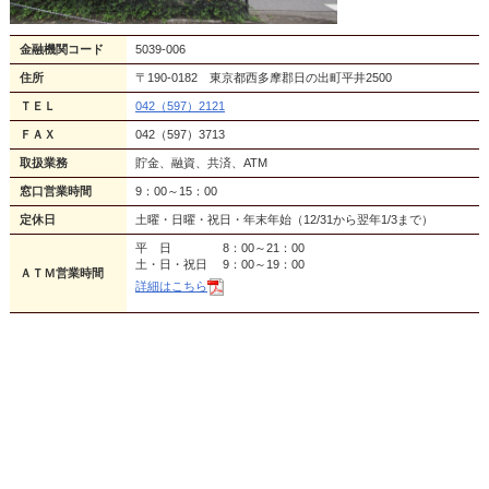
金融機関コード
5039-006
住所
〒190-0182 東京都西多摩郡日の出町平井2500
ＴＥＬ
042（597）2121
ＦＡＸ
042（597）3713
取扱業務
貯金、融資、共済、ATM
窓口営業時間
9：00～15：00
定休日
土曜・日曜・祝日・年末年始（12/31から翌年1/3まで）
平 日 8：00～21：00
土・日・祝日 9：00～19：00
ＡＴＭ営業時間
詳細はこちら